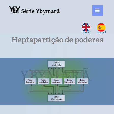
Ir
para
o
conteúdo
Heptapartição de poderes